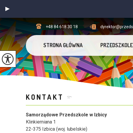
+48 84 618 30 18
dyrektor@przedsz
STRONA GŁÓWNA
PRZEDSZKOLE
KONTAKT
Samorządowe Przedszkole w Izbicy
Klinkierniana 1
22-375 Izbica (woj. lubelskie)