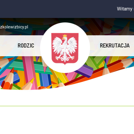
Witamy na st
kolewizbicy.pl
RODZIC
REKRUTACJA