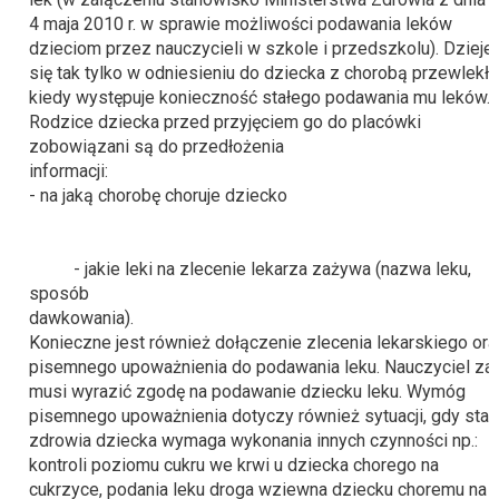
4 maja 2010 r. w sprawie możliwości podawania leków
dzieciom przez nauczycieli w szkole i przedszkolu). Dzieje
się tak tylko w odniesieniu do dziecka z chorobą przewlekłą
kiedy występuje konieczność stałego podawania mu leków.
Rodzice dziecka przed przyjęciem go do placówki
zobowiązani są do przedłożenia
infor
- na jaką chorobę choruje dzieck
- jakie leki na zlecenie lekarza zażywa (nazwa leku,
sposób
dawko
Konieczne jest również dołączenie zlecenia lekarskiego ora
pisemnego upoważnienia do podawania leku. Nauczyciel za
musi wyrazić zgodę na podawanie dziecku leku. Wymóg
pisemnego upoważnienia dotyczy również sytuacji, gdy stan
zdrowia dziecka wymaga wykonania innych czynności np.:
kontroli poziomu cukru we krwi u dziecka chorego na
cukrzyce, podania leku droga wziewna dziecku choremu na