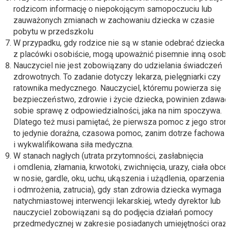
rodzicom informację o niepokojącym samopoczuciu lub
zauważonych zmianach w zachowaniu dziecka w czasie
pobytu w przedszkolu
W przypadku, gdy rodzice nie są w stanie odebrać dziecka
z placówki osobiście, mogą upoważnić pisemnie inną osobę
Nauczyciel nie jest zobowiązany do udzielania świadczeń
zdrowotnych. To zadanie dotyczy lekarza, pielęgniarki czy
ratownika medycznego. Nauczyciel, któremu powierza się
bezpieczeństwo, zdrowie i życie dziecka, powinien zdawać
sobie sprawę z odpowiedzialności, jaka na nim spoczywa.
Dlatego też musi pamiętać, że pierwsza pomoc z jego strony
to jedynie doraźna, czasowa pomoc, zanim dotrze fachowa
i wykwalifikowana siła medyczna.
W stanach nagłych (utrata przytomności, zasłabnięcia
i omdlenia, złamania, krwotoki, zwichnięcia, urazy, ciała obce
w nosie, gardle, oku, uchu, ukąszenia i użądlenia, oparzenia
i odmrożenia, zatrucia), gdy stan zdrowia dziecka wymaga
natychmiastowej interwencji lekarskiej, wtedy dyrektor lub
nauczyciel zobowiązani są do podjęcia działań pomocy
przedmedycznej w zakresie posiadanych umiejętności oraz