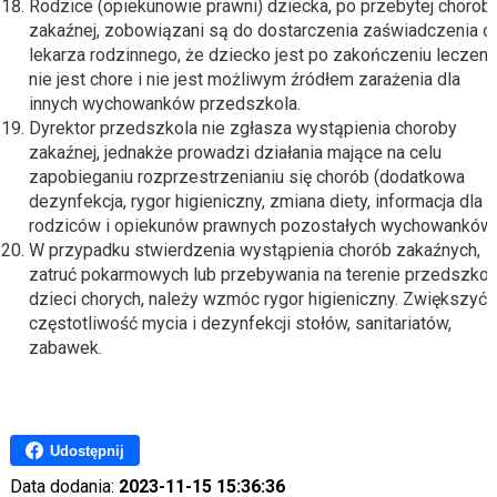
Rodzice (opiekunowie prawni) dziecka, po przebytej chorob
zakaźnej, zobowiązani są do dostarczenia zaświadczenia o
lekarza rodzinnego, że dziecko jest po zakończeniu leczenia
nie jest chore i nie jest możliwym źródłem zarażenia dla
innych wychowanków przedszkola.
Dyrektor przedszkola nie zgłasza wystąpienia choroby
zakaźnej, jednakże prowadzi działania mające na celu
zapobieganiu rozprzestrzenianiu się chorób (dodatkowa
dezynfekcja, rygor higieniczny, zmiana diety, informacja dla
rodziców i opiekunów prawnych pozostałych wychowanków)
W przypadku stwierdzenia wystąpienia chorób zakaźnych,
zatruć pokarmowych lub przebywania na terenie przedszkol
dzieci chorych, należy wzmóc rygor higieniczny. Zwiększyć
częstotliwość mycia i dezynfekcji stołów, sanitariatów,
zabawek.
Udostępnij
Data dodania:
2023-11-15 15:36:36