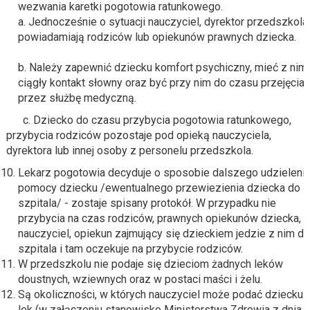
wezwania karetki pogotowia ratunkowego.
a. Jednocześnie o sytuacji nauczyciel, dyrektor przedszkola
powiadamiają rodziców lub opiekunów prawnych dziecka.
b. Należy zapewnić dziecku komfort psychiczny, mieć z nim
ciągły kontakt słowny oraz być przy nim do czasu przejęcia
przez służbę medyczną.
c. Dziecko do czasu przybycia pogotowia ratunkowego,
przybycia rodziców pozostaje pod opieką nauczyciela,
dyrektora lub innej osoby z personelu przedszkola.
Lekarz pogotowia decyduje o sposobie dalszego udzieleni
pomocy dziecku /ewentualnego przewiezienia dziecka do
szpitala/ - zostaje spisany protokół. W przypadku nie
przybycia na czas rodziców, prawnych opiekunów dziecka,
nauczyciel, opiekun zajmujący się dzieckiem jedzie z nim do
szpitala i tam oczekuje na przybycie rodziców.
W przedszkolu nie podaje się dzieciom żadnych leków
doustnych, wziewnych oraz w postaci maści i żelu.
Są okoliczności, w których nauczyciel może podać dziecku
lek (w załączeniu stanowisko Ministerstwa Zdrowia z dnia