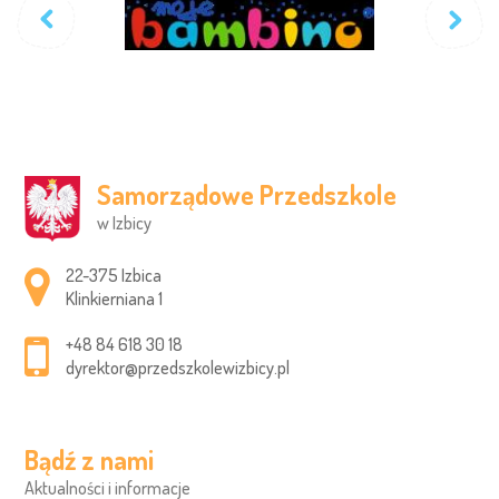
Samorządowe Przedszkole
w Izbicy
Adres pocztowy:
22-375 Izbica
Klinkierniana 1
+48 84 618 30 18
dyrektor@przedszkolewizbicy.pl
Bądź z nami
Aktualności i informacje