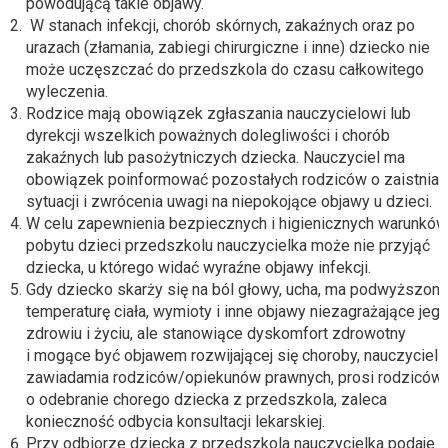
powodującą takie objawy.
W stanach infekcji, chorób skórnych, zakaźnych oraz po
urazach (złamania, zabiegi chirurgiczne i inne) dziecko nie
może uczęszczać do przedszkola do czasu całkowitego
wyleczenia.
Rodzice mają obowiązek zgłaszania nauczycielowi lub
dyrekcji wszelkich poważnych dolegliwości i chorób
zakaźnych lub pasożytniczych dziecka. Nauczyciel ma
obowiązek poinformować pozostałych rodziców o zaistniałe
sytuacji i zwrócenia uwagi na niepokojące objawy u dzieci.
W celu zapewnienia bezpiecznych i higienicznych warunków
pobytu dzieci przedszkolu nauczycielka może nie przyjąć
dziecka, u którego widać wyraźne objawy infekcji.
Gdy dziecko skarży się na ból głowy, ucha, ma podwyższon
temperaturę ciała, wymioty i inne objawy niezagrażające jeg
zdrowiu i życiu, ale stanowiące dyskomfort zdrowotny
i mogące być objawem rozwijającej się choroby, nauczyciel
zawiadamia rodziców/opiekunów prawnych, prosi rodziców
o odebranie chorego dziecka z przedszkola, zaleca
konieczność odbycia konsultacji lekarskiej.
Przy odbiorze dziecka z przedszkola nauczycielka podaje