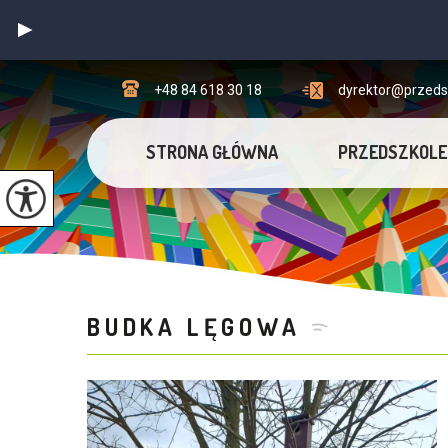
+48 84 618 30 18
dyrektor@przedsz
STRONA GŁÓWNA
PRZEDSZKOLE
BUDKA LĘGOWA