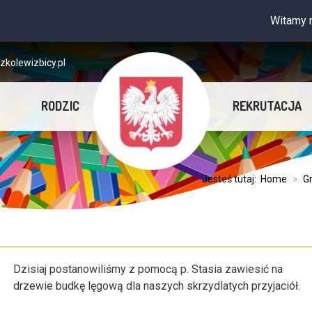
Witamy na stro
kolewizbicy.pl
RODZIC
REKRUTACJA
Jesteś tutaj:
Home
>
G
Dzisiaj postanowiliśmy z pomocą p. Stasia zawiesić na
drzewie budkę lęgową dla naszych skrzydlatych przyjaciół.