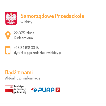
Samorządowe Przedszkole
w Izbicy
Adres pocztowy:
22-375 Izbica
Klinkierniana 1
+48 84 618 30 18
dyrektor@przedszkolewizbicy.pl
Bądź z nami
Aktualności i informacje