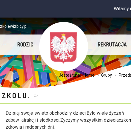
Witamy na stron
kolewizbicy.pl
RODZIC
REKRUTACJA
Jesteś tutaj:
Home
>
Grupy
>
Przed
SZKOLU.
Dzisiaj swoje swieto obchodziły dzieci.Bylo wiele życzeń
zabaw atrakcji i slodkosci.Zyczymy wszystkim dzieciaczko
zdrowia i radosnych dni.