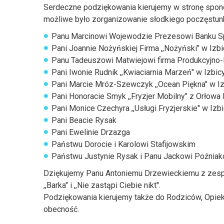
Serdeczne podziękowania kierujemy w stronę spon
możliwe było zorganizowanie słodkiego poczęstun
Panu Marcinowi Wojewodzie Prezesowi Banku Sp
Pani Joannie Nożyńskiej Firma ,,Nożyński" w Izb
Panu Tadeuszowi Matwiejowi firma Produkcyjno
Pani Iwonie Rudnik ,,Kwiaciarnia Marzeń" w Izbic
Pani Marcie Mróz-Szewczyk ,,Ocean Piękna" w I
Pani Honoracie Smyk ,,Fryzjer Mobilny" z Orłow
Pani Monice Czechyra ,,Usługi Fryzjerskie" w Izb
Pani Beacie Rysak
Pani Ewelinie Drzazga
Państwu Dorocie i Karolowi Stafijowskim
Państwu Justynie Rysak i Panu Jackowi Poźniak
Dziękujemy Panu Antoniemu Drzewieckiemu z zesp
,,Barka" i ,,Nie zastąpi Ciebie nikt".
Podziękowania kierujemy także do Rodziców, Opie
obecność.