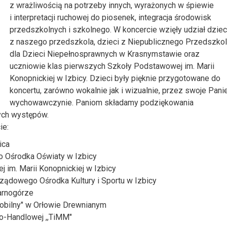
z wrażliwością na potrzeby innych, wyrażonych w śpiewie
i interpretacji ruchowej do piosenek, integracja środowisk
przedszkolnych i szkolnego. W koncercie wzięły udział dziec
z naszego przedszkola, dzieci z Niepublicznego Przedszko
dla Dzieci Niepełnosprawnych w Krasnymstawie oraz
uczniowie klas pierwszych Szkoły Podstawowej im. Marii
Konopnickiej w Izbicy. Dzieci były pięknie przygotowane do
koncertu, zarówno wokalnie jak i wizualnie, przez swoje Pani
wychowawczynie. Paniom składamy podziękowania
ych występów.
ie:
ica
o Ośrodka Oświaty w Izbicy
 im. Marii Konopnickiej w Izbicy
ządowego Ośrodka Kultury i Sportu w Izbicy
Tarnogórze
 mobilny" w Orłowie Drewnianym
no-Handlowej ,,TiMM"