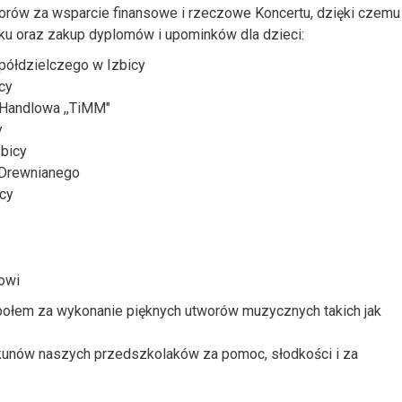
orów za wsparcie finansowe i rzeczowe Koncertu, dzięki czemu
ku oraz zakup dyplomów i upominków dla dzieci:
ółdzielczego w Izbicy
icy
-Handlowa ,,TiMM"
y
zbicy
a Drewnianego
icy
owi
ołem za wykonanie pięknych utworów muzycznych takich jak
kunów naszych przedszkolaków za pomoc, słodkości i za