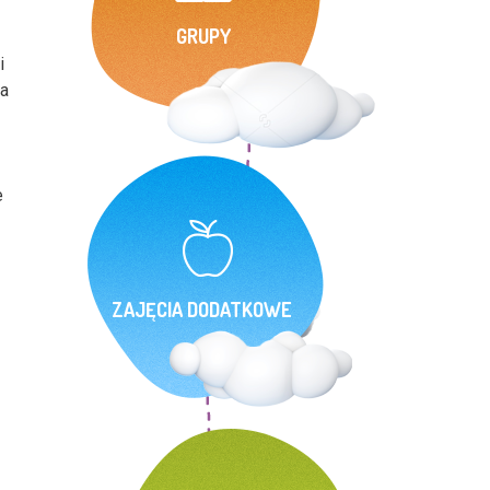
GRUPY
i
la
e
ZAJĘCIA DODATKOWE