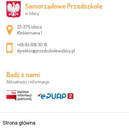
Samorządowe Przedszkole
w Izbicy
Adres pocztowy:
22-375 Izbica
Klinkierniana 1
+48 84 618 30 18
dyrektor@przedszkolewizbicy.pl
Bądź z nami
Aktualności i informacje
Strona główna