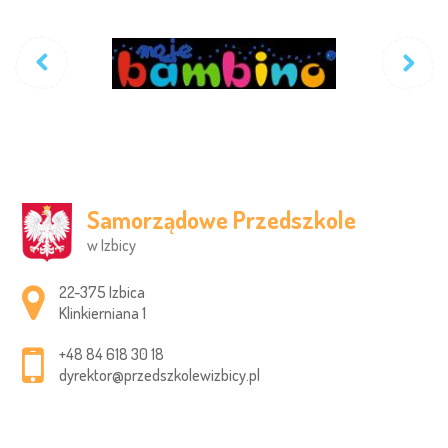
Samorządowe Przedszkole
w Izbicy
Adres pocztowy:
22-375 Izbica
Klinkierniana 1
+48 84 618 30 18
dyrektor@przedszkolewizbicy.pl