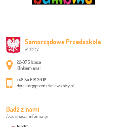
Samorządowe Przedszkole
w Izbicy
Adres pocztowy:
22-375 Izbica
Klinkierniana 1
+48 84 618 30 18
dyrektor@przedszkolewizbicy.pl
Bądź z nami
Aktualności i informacje