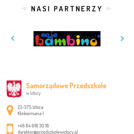
NASI PARTNERZY
Samorządowe Przedszkole
w Izbicy
Adres pocztowy:
22-375 Izbica
Klinkierniana 1
+48 84 618 30 18
dyrektor@przedszkolewizbicy.pl