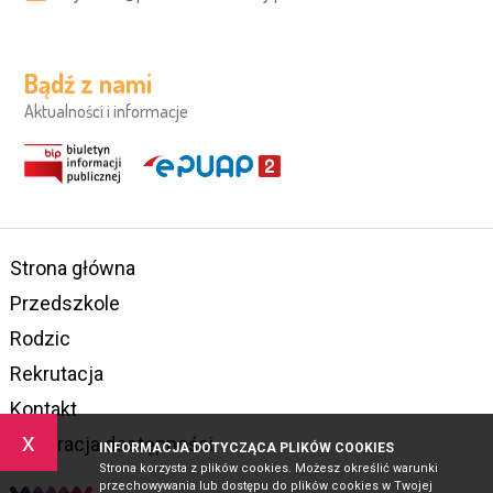
Bądź z nami
Aktualności i informacje
Strona główna
Przedszkole
Rodzic
Rekrutacja
Kontakt
x
Deklaracja dostępności
INFORMACJA DOTYCZĄCA PLIKÓW COOKIES
Strona korzysta z plików cookies. Możesz określić warunki
przechowywania lub dostępu do plików cookies w Twojej