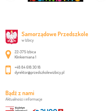
Samorządowe Przedszkole
w Izbicy
Adres pocztowy:
22-375 Izbica
Klinkierniana 1
+48 84 618 30 18
dyrektor@przedszkolewizbicy.pl
Bądź z nami
Aktualności i informacje