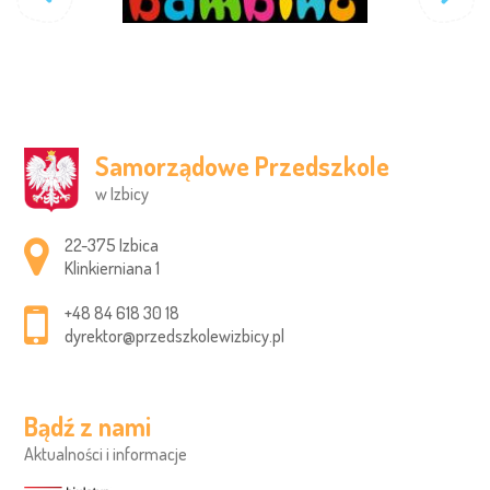
Samorządowe Przedszkole
w Izbicy
Adres pocztowy:
22-375 Izbica
Klinkierniana 1
+48 84 618 30 18
dyrektor@przedszkolewizbicy.pl
Bądź z nami
Aktualności i informacje