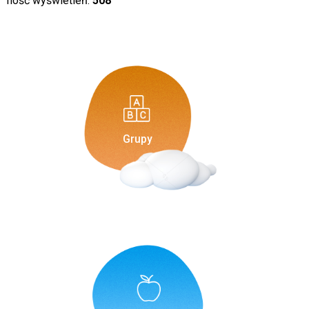
Ilość wyświetleń:
508
Grupy