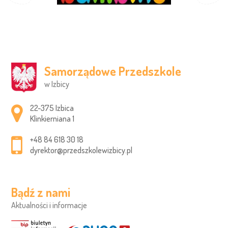
Samorządowe Przedszkole
w Izbicy
Adres pocztowy:
22-375 Izbica
Klinkierniana 1
+48 84 618 30 18
dyrektor@przedszkolewizbicy.pl
Bądź z nami
Aktualności i informacje