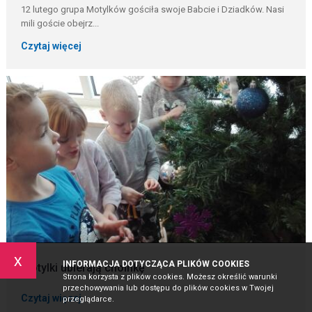
12 lutego grupa Motylków gościła swoje Babcie i Dziadków. Nasi
mili goście obejrz...
Czytaj więcej
x
INFORMACJA DOTYCZĄCA PLIKÓW COOKIES
Motylki ubierają choinkę
Strona korzysta z plików cookies. Możesz określić warunki
przechowywania lub dostępu do plików cookies w Twojej
Czytaj więcej
przeglądarce.