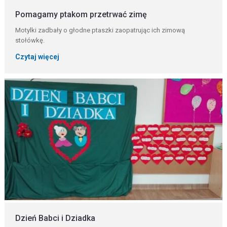
Pomagamy ptakom przetrwać zimę
Motylki zadbały o głodne ptaszki zaopatrując ich zimową
stołówkę.
Czytaj więcej
Dzień Babci i Dziadka