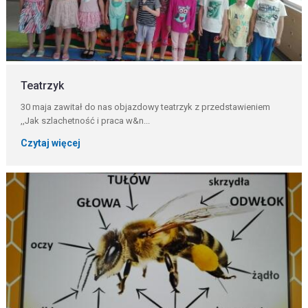
Teatrzyk
30 maja zawitał do nas objazdowy teatrzyk z przedstawieniem
,,Jak szlachetność i praca w&n...
Czytaj więcej