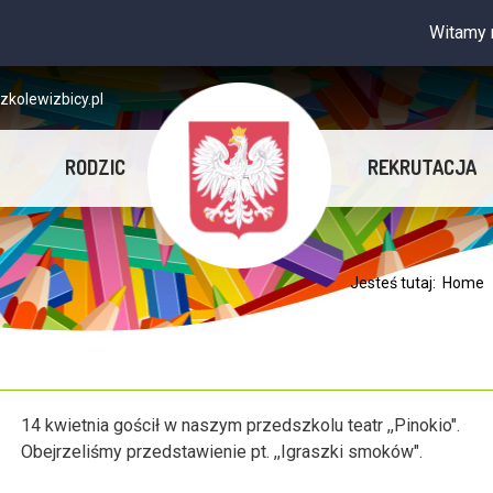
Witamy na st
kolewizbicy.pl
RODZIC
REKRUTACJA
Jesteś tutaj:
Home
14 kwietnia gościł w naszym przedszkolu teatr ,,Pinokio".
Obejrzeliśmy przedstawienie pt. ,,Igraszki smoków".