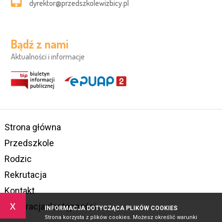
dyrektor@przedszkolewizbicy.pl
Bądź z nami
Aktualności i informacje
Strona główna
Przedszkole
Rodzic
Rekrutacja
Kontakt
x
Deklaracja dostępności
INFORMACJA DOTYCZĄCA PLIKÓW COOKIES
Strona korzysta z plików cookies. Możesz określić warunki