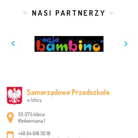
NASI PARTNERZY
Samorządowe Przedszkole
w Izbicy
Adres pocztowy:
22-375 Izbica
Klinkierniana 1
+48 84 618 30 18