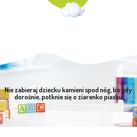
Nie zabieraj dziecku kamieni spod nóg, bo gdy
dorośnie, potknie się o ziarenko piasku